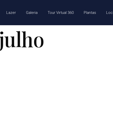
Lazer
Galeria
Tour Virtual 360
Plantas
Loc
 julho
zzi Smart Living: 