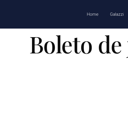
Home
Galazzi
Boleto de
Gala