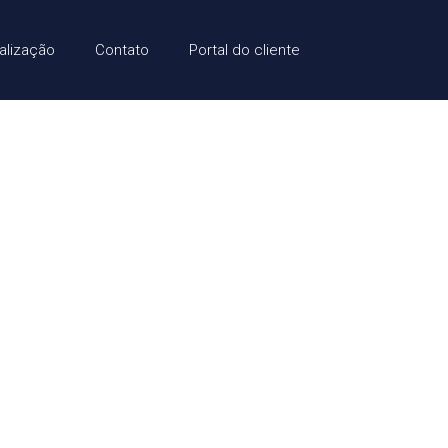
alização
Contato
Portal do cliente
Morar